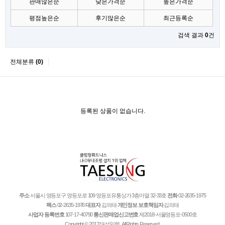
판매많은순
낮은가격순
높은가격순
평점높은순
후기많은순
최근등록순
검색 결과
0
건
전체분류
(0)
등록된 상품이 없습니다.
주소
서울시 영등포구 영등포로 109 영등포유통상가 3층마열 32-33호
전화
02-2635-1975
팩스
02-2635-1976
대표자
김의태
개인정보 보호책임자
김의태
사업자 등록번호
107-17-40790
통신판매업신고번호
제2018-서울영등포-0500호
Copyright © 2017 태성일렉. All Rights Reserved.