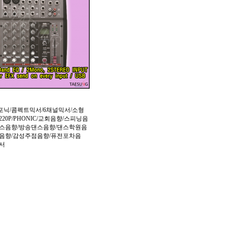
P/포닉/콤펙트믹서/6채널믹서/소형
220P/PHONIC/교회음향/스피닝음
댄스음향/방송댄스음향/댄스학원음
장음향/감성주점음향/퓨전포차음
믹서