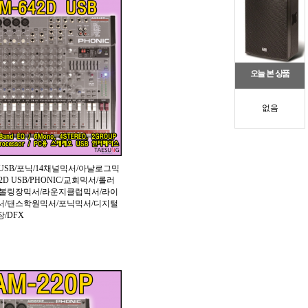
오늘 본 상품
없음
 USB/포닉/14채널믹서/아날로그믹
42D USB/PHONIC/교회믹서/롤러
락볼링장믹서/라운지클럽믹서/라이
서/댄스학원믹서/포닉믹서/디지털
/DFX