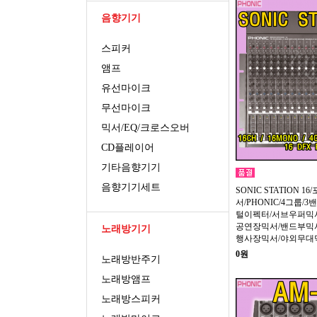
음향기기
스피커
앰프
유선마이크
무선마이크
믹서/EQ/크로스오버
CD플레이어
기타음향기기
음향기기세트
SONIC STATION 1
서/PHONIC/4그룹/3
털이펙터/서브우퍼믹서
공연장믹서/밴드부믹서
노래방기기
행사장믹서/야외무대
0원
노래방반주기
노래방앰프
노래방스피커