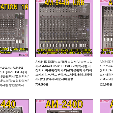
AM844D USB/포닉/16채널믹서/아날로그믹
AM642D
서/AM-844D USB/PHONIC/교회믹서/롤러
서/AM-6
6/포닉믹서/16채널믹
장믹서/락볼링장믹서/라운지클럽믹서/라이
장믹서/
밴드EQ/16MONO/디지
브카페믹서/밴드부믹서/포닉믹서/행사장믹
브카페믹
/클럽믹서/교회믹서/
서/공연장믹서/라운지바음향
이펙터내장
/포닉/락볼링장믹서/
750,000원
620,000원
믹서/음향렌탈믹서