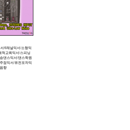
믹서/6채널믹서/소형믹
IC/개척교회믹서/스피닝
방송댄스믹서/댄스학원
성주점믹서/퓨전포차믹
차음향