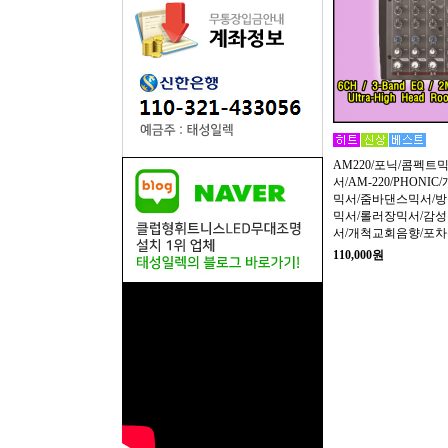
AM220/포닉/콤펙트
서/AM-220/PHON
믹서/줌바댄스믹서/
믹서/롤러장믹서/감
서/개척교회음향/포
110,000원