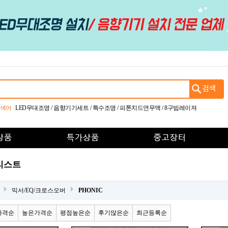
색어 :
LED무대조명
/
음향기기세트
/
특수조명
/
피톤치드연무액
/
8구빔레이져
품리스트
믹서/EQ/크로스오버
PHONIC
가격순
높은가격순
평점높은순
후기많은순
최근등록순