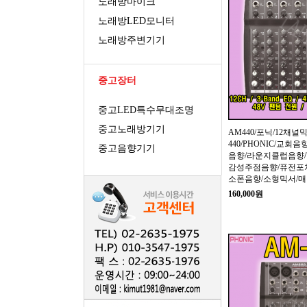
노래방마이크
노래방LED모니터
노래방주변기기
중고장터
중고LED특수무대조명
중고노래방기기
AM440/포닉/12채널
440/PHONIC/교회
중고음향기기
음향/라운지클럽음향/
감성주점음향/퓨전포
소폰음향/소형믹서/
160,000원