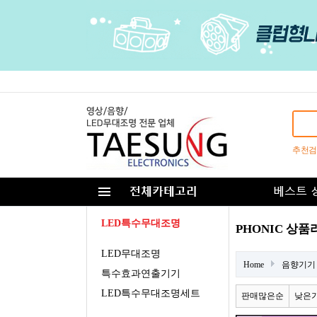
추천검
LED특수무대조명
PHONIC 상
LED무대조명
Home
음향기기
특수효과연출기기
LED특수무대조명세트
판매많은순
낮은