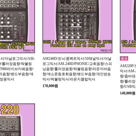
믹서/아날로그믹서/AM-
AM240D/포닉/콤펙트믹서/10채널믹서/아날
음향/롤러장음향/락볼링
로그믹서/AM-240D/PHONIC/교회음향/스피
AM220
7080라이브카페음향/
닝음향/롤러장음향/락볼링음향/라운지바음
믹서/AM-
차음향/밴드부음향/색
향/색소폰동호회음향/밴드부음향/개인방송
향/줌바
매장용믹서
믹서/락볼링믹서/라운지클럽믹서
향/롤러
170,000원
향/USB
140,000원