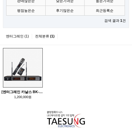
판매많은순
낮은가격순
높은가격순
평점높은순
후기많은순
최근등록순
검색 결과
1
건
엔터그레인 (1)
전체분류
(1)
[엔터그레인 카날스 BK-2001A 무선마이크] KANALS/엔터그레인/2채널무선마이크/900MHz/
1,200,000원