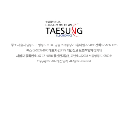
주소
서울시 영등포구 영등포로 109 영등포유통상가 3층마열 32-33호
전화
02-2635-1975
팩스
02-2635-1976
대표자
김의태
개인정보 보호책임자
김의태
사업자 등록번호
107-17-40790
통신판매업신고번호
제2018-서울영등포-0500호
Copyright © 2017 태성일렉. All Rights Reserved.