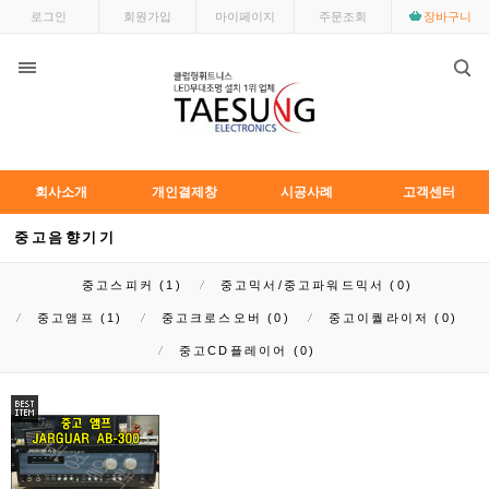
로그인
회원가입
마이페이지
주문조회
장바구니
회사소개
개인결제창
시공사례
고객센터
중고음향기기
중고스피커 (1)
중고믹서/중고파워드믹서 (0)
중고앰프 (1)
중고크로스오버 (0)
중고이퀄라이저 (0)
중고CD플레이어 (0)