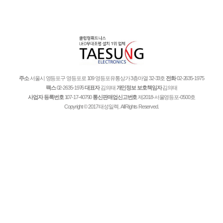
주소
서울시 영등포구 영등포로 109 영등포유통상가 3층마열 32-33호
전화
02-2635-1975
팩스
02-2635-1976
대표자
김의태
개인정보 보호책임자
김의태
사업자 등록번호
107-17-40790
통신판매업신고번호
제2018-서울영등포-0500호
Copyright © 2017 태성일렉. All Rights Reserved.